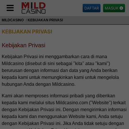
Download
Mobile App
DAFTAR
MASUK
MILDCASINO
KEBIJAKAN PRIVASI
KEBIJAKAN PRIVASI
Kebijakan Privasi
Kebijakan Privasi ini menggambarkan cara di mana
Mildcasino (disebut di sini sebagai "kita" atau "kami")
berurusan dengan informasi dan data yang Anda berikan
kepada kami untuk memungkinkan kami untuk mengelola
hubungan Anda dengan Mildcasino.
Kami akan memproses informasi pribadi yang diberikan
kepada kami melalui situs Mildcasino.com ("Website") terkait
dengan Kebijakan Privasi ini. Dengan mengirimkan informasi
kepada kami dan menggunakan Website kami, Anda setuju
dengan Kebijakan Privasi ini. Jika Anda tidak setuju dengan