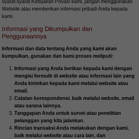
syarat-syarat Kebijakan Privasi kami, jangan menggunakan
Website atau memberikan informasi pribadi Anda kepada
kami.
Informasi yang Dikumpulkan dan
Penggunaannya
Informasi dan data tentang Anda yang kami akan
kumpulkan, gunakan dan kami proses meliputi:
Informasi yang Anda berikan kepada kami dengan
mengisi formulir di website atau informasi lain yang
Anda kirimkan kepada kami melalui website atau
email.
Catatan korespondensi, baik melalui website, email
atau sarana lainnya.
Tanggapan Anda untuk survei atau penelitian
pelanggan yang kita jalankan.
Rincian transaksi Anda melakukan dengan kami,
baik melalui website atau cara lain, dan